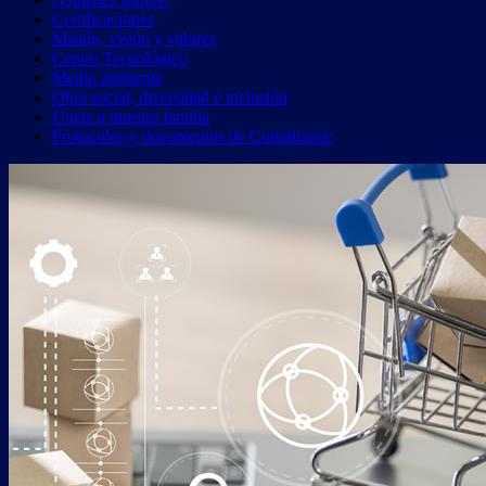
Certificaciones
Misión, visión y valores
Centro Tecnológico
Medio ambiente
Obra social, diversidad e inclusión
Únete a nuestra familia
Protocolos y documentos de Compliance